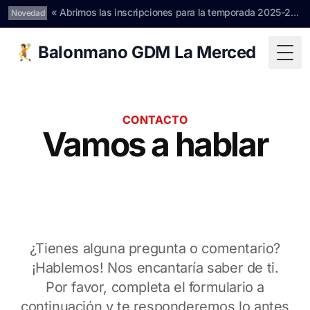
« Abrimos las inscripciones para la temporada 2025-2026 »
Novedad
🤾 Balonmano GDM La Merced
Togg
CONTACTO
Vamos a hablar
¿Tienes alguna pregunta o comentario?
¡Hablemos! Nos encantaría saber de ti.
Por favor, completa el formulario a
continuación y te responderemos lo antes